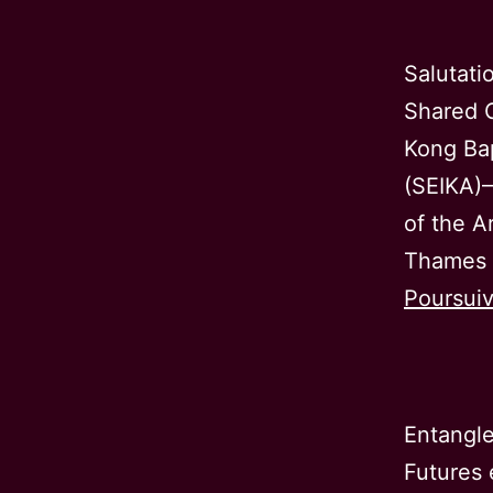
Salutati
Shared C
Kong Bap
(SEIKA)–
of the A
Thames 
Poursuiv
Entangle
Futures 