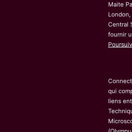
Maite Pa
London, 
Central 
fournir 
Poursuiv
Connecté
qui comp
liens en
Techniqu
Microsc
(Olympu