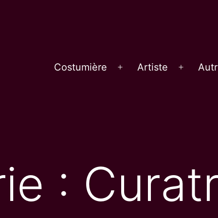
Costumière
Artiste
Aut
Ouvrir
Ouvrir
le
le
menu
menu
ie :
Curatr