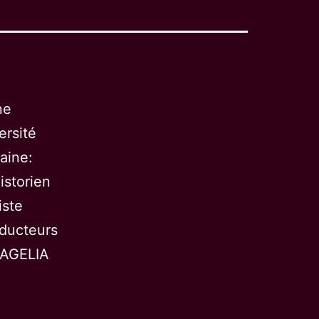
ne
ersité
aine:
istorien
iste
oducteurs
 AGELIA
nal