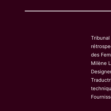
Tribunal
rétrospe
des Femm
Milène L
Designer
Traductr
techniqu
Fournis