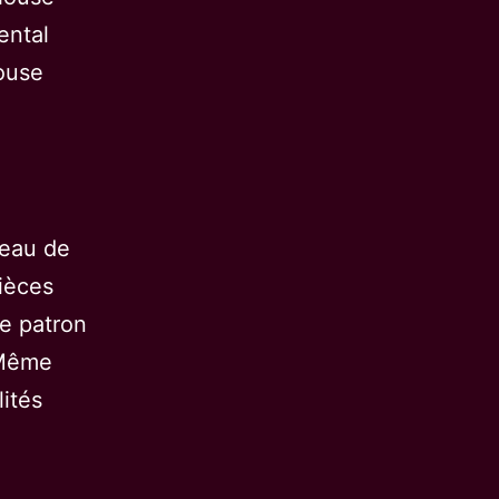
ental
ouse
teau de
pièces
le patron
 Même
ités
Volumes
t