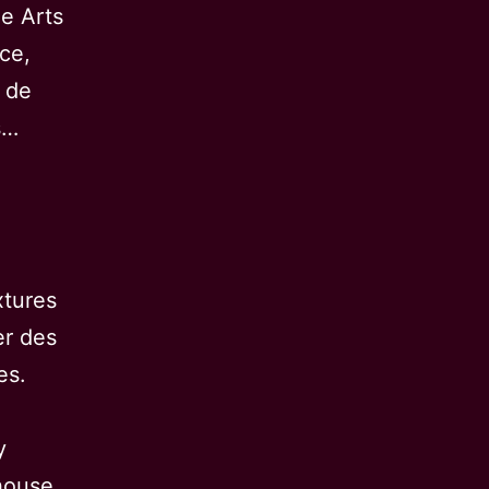
he Arts
ce,
 de
s…
xtures
er des
es.
y
house