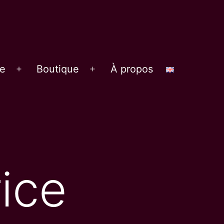
re
Boutique
À propos
Ouvrir
Ouvrir
le
le
menu
menu
ice