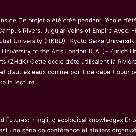
des
Crimes
ons de Ce projet a été créé pendant l’école d’ét
contre
ampus Rivers. Jugular Veins of Empire Avec: 
les
tist University (HKBU)– Kyoto Seika University
Femmes
 University of the Arts London (UAL)– Zurich Un
rts (ZHdK) Cette école d’été utilisaient la Rivièr
et d’autres eaux comme point de départ pour 
Greetings
re la lecture
from
d Futures: mingling ecological knowledges Ent
est une série de conférence et ateliers organis