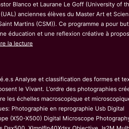
stor Blanco et Laurane Le Goff (University of t
(UAL) anciennes élèves du Master Art et Scien
Saint Martins (CSM)). Ce programme a pour but
une éducation et une reflexion créative à propo
Entangled
re la lecture
Futures:
mingling
ecological
.e.s Analyse et classification des formes et te
knowledges
osent le Vivant. L’ordre des photographies cré
tre les échelles macroscopique et microscopiqu
es: Photographie en reprographie Usb Digital
ope (X50-X500) Digital Microscope Photograph
s Dsx500, Xlmplfln40Xdsx Objective, Is2M Mul