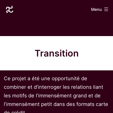
Aller
Laurane
Menu
au
Le
contenu
Goff
Transition
Ce projet a été une opportunité de
combiner et d’interroger les relations liant
les motifs de l’immensément grand et de
l’immensément petit dans des formats carte
de crédit.